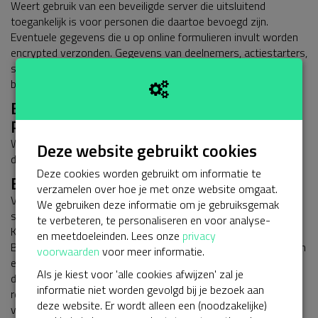
Weert gebruik van een beveiligde server die uitsluitend
toegankelijk is voor personen die daartoe bevoegd zijn.
Eventuele gegevens die u op online formulieren invult worden
encrypted verzonden. Gegevens van deelnemers, actiestarters,
sponsors, donateurs, relaties, vrijwilligers, vrienden en andere
belangstellenden worden in beveiligde systemen opgeslagen.
Bewaartermijn van uw
Persoonsgegevens
Wij bewaren uw gegevens niet langer dan noodzakelijk is om
Deze website gebruikt cookies
de in dit Privacy Statement genoemde doeleinden te bereiken.
Deze cookies worden gebruikt om informatie te
Betaling
verzamelen over hoe je met onze website omgaat.
Voor het uitvoeren en verwerken van sponsoring,
We gebruiken deze informatie om je gebruiksgemak
steunbetalingen, giften, donaties en crowdfunding schakelt
te verbeteren, te personaliseren en voor analyse-
KVW Weert, via haar verwerker Kentaa, Buckaroo B.V. in.
en meetdoeleinden. Lees onze
privacy
Buckaroo B.V. verwerkt de betaling tussen het donatieplatform
voorwaarden
voor meer informatie.
en uw bank of creditcard-aanbieder. Buckaroo B.V. krijgt
Als je kiest voor 'alle cookies afwijzen' zal je
daarmee inzage in uw betaalgegevens. KVW Weert
informatie niet worden gevolgd bij je bezoek aan
respectievelijk Kentaa heeft met Buckaroo B.V. een
deze website. Er wordt alleen een (noodzakelijke)
verwerkersovereenkomst gesloten waarin de verplichtingen